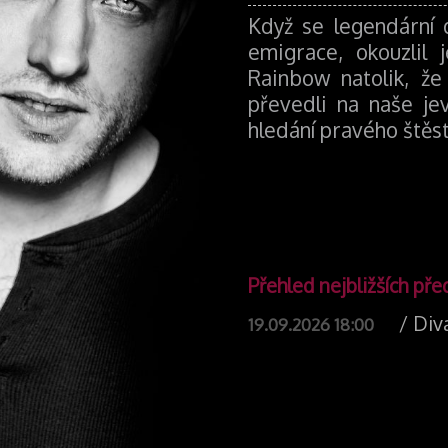
Když se legendární 
emigrace, okouzlil 
Rainbow natolik, že
převedli na naše je
hledání pravého štěst
Přehled nejbližších pře
/ Div
19.09.2026 18:00