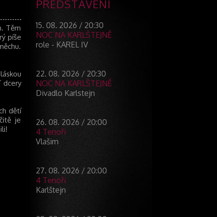
PŘEDSTAVENÍ
15. 08. 2026 / 20:30
ch. Těm
NOC NA KARLŠTEJNĚ
rý píše
role - KAREL IV
směchu.
22. 08. 2026 / 20:30
láskou
í dcery
NOC NA KARLŠTEJNĚ
Divadlo Karlstejn
ch dětí
itě je
26. 08. 2026 / 20:00
li!
4 Tenoři
Vlašim
27. 08. 2026 / 20:00
4 Tenoři
Karlštejn