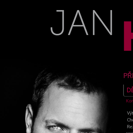
PŘ
DĚ
Kon
Vý
Ch
Re