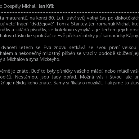
ko Dospělý Michal
:
Jan Kříž
ta maturantů, na konci 80. Let, tráví svůj volný čas po diskotéká
lují velcí frajeři "dýdžejové" Tom a Stanley. Jen romantik Michal, kte
ničky a skládá písničky, se kolektivu vymyká a je terčem jejich po
halovu lásku ke spolužačce Evě překazí intriky její kamarádky Kájiny.
dvaceti letech se Eva znovu setkává se svou první velkou 
halem a nekonečný milostný příběh se vrací v podobě sblížení jej
y a Michalova syna Mickeyho.
ěrně je znáte. Buď to byly písničky vašeho mládí, nebo mládí vaši
rodičů. Nestárnou, jsou tady pořád. Možná vás i štvou, ale urč
žňuje někdo, koho znáte. Samy si říkaly o muzikál. Tak jsme to zkusi