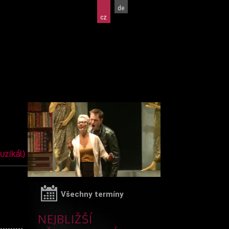
de
cz
uzikál)
Všechny termíny
NEJBLIŽŠÍ