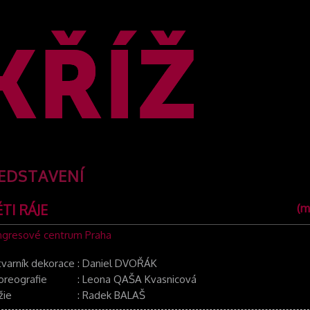
EDSTAVENÍ
TI RÁJE
(m
gresové centrum Praha
tvarník dekorace
:
Daniel DVOŘÁK
oreografie
:
Leona QAŠA Kvasnicová
žie
:
Radek BALAŠ