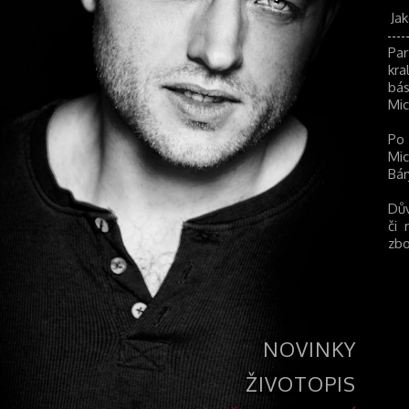
Ja
Par
kra
bás
Mic
Po 
Mic
Bár
Dův
či 
zbo
NOVINKY
ŽIVOTOPIS