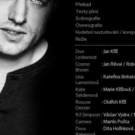
Překlad
Texty písní
Scénografie
Choreografie
Hudební nastudování / korep
Režie
Don
:
Jan Kříž
Lockwood
Cosmo
:
Jan Révai / Rob
Brown
Lina
:
Kateřina Bohat
Lamontová
Kate
:
Marie Křížová 
Seldenová
Roscoe
:
Oldřich Kříž
Dexter
R.F.Simpson
:
Václav Vydra / 
Carmen
:
Martin Pošta
Dora
:
Dita Hořínková
Baileyová