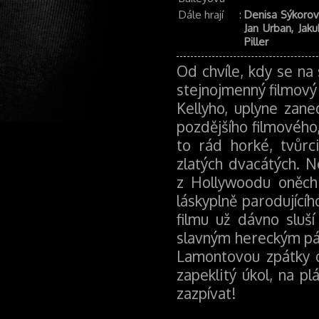
Dále hrají
:
Denisa Sýkorová
Jan Urban, Jak
Piller
Od chvíle, kdy se na
stejnojmenný filmový
Kellyho, uplyne zane
pozdějšího filmového
to rád horké, tvůrci
zlatých dvacátých. 
z Hollywoodu oněch 
láskyplně parodující
filmu už dávno sluší
slavným hereckým p
Lamontovou zpátky 
zapeklitý úkol, na pl
zazpívat!