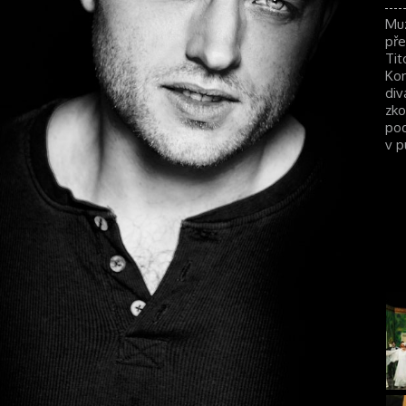
Mu
pře
Tit
Kom
div
zko
pod
v p