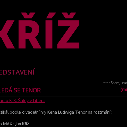
EDSTAVENÍ
Peter Sham, Brad
LEDÁ SE TENOR
(mu
adlo F. X. Šaldy v Liberci
zikál podle divadelní hry Kena Ludwiga Tenor na roztrhání
:
ko MAX
:
Jan Kříž