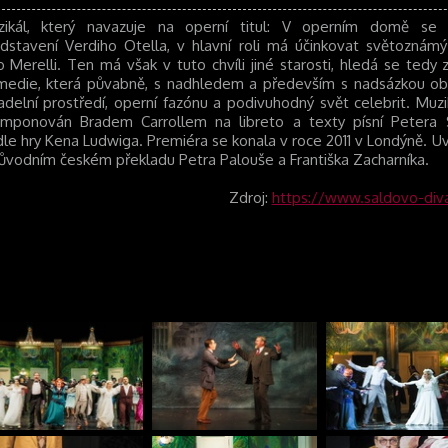
zikál, který navazuje na operní titul: V operním domě se 
dstavení Verdiho Otella, v hlavní roli má účinkovat světoznámý
o Merelli. Ten má však v tuto chvíli jiné starosti, hledá se tedy 
edie, která půvabně, s nadhledem a především s nadsázkou ob
adelní prostředí, operní fazónu a podivuhodný svět celebrit. Muzi
mponován Bradem Carrollem na libreto a texty písní Petera
le hry Kena Ludwiga. Premiéra se konala v roce 2011 v Londýně. 
ůvodním českém překladu Petra Palouše a Františka Zacharníka.
Zdroj:
https://www.saldovo-diva