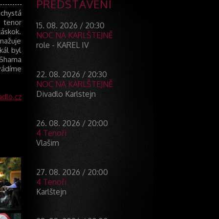
PŘEDSTAVENÍ
chystá
 tenor
15. 08. 2026 / 20:30
záskok.
NOC NA KARLŠTEJNĚ
nažuje
role - KAREL IV
kál byl
 Shama
Uvádíme
22. 08. 2026 / 20:30
NOC NA KARLŠTEJNĚ
Divadlo Karlstejn
dlo.cz
26. 08. 2026 / 20:00
4 Tenoři
Vlašim
27. 08. 2026 / 20:00
4 Tenoři
Karlštejn