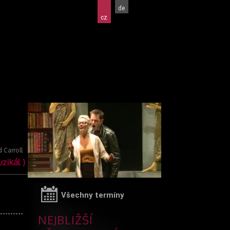
de
cz
 Carroll
zikál )
Všechny termíny
NEJBLIŽŠÍ