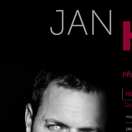
PŘ
H
Div
mu
ja