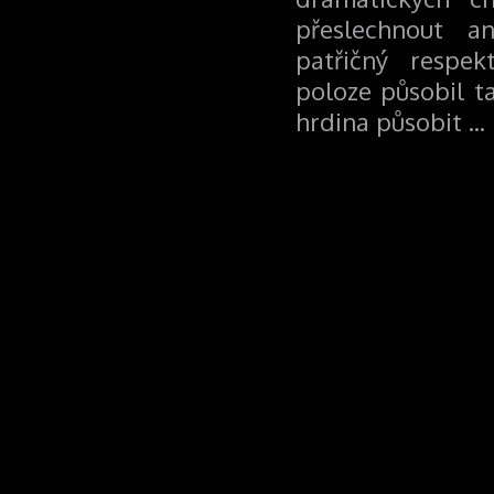
přeslechnout a
patřičný respek
poloze působil t
hrdina působit ...