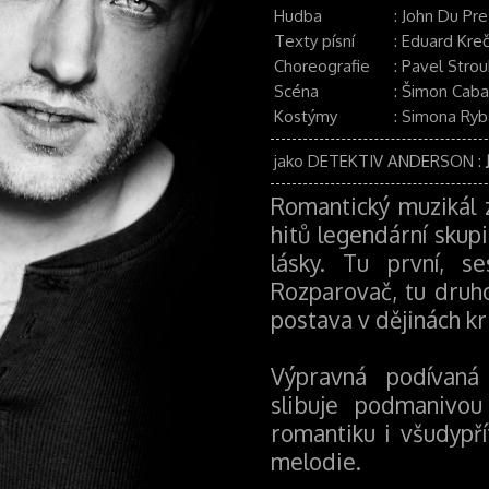
Hudba
:
John Du Pre
Texty písní
:
Eduard Kre
Choreografie
:
Pavel Strou
Scéna
:
Šimon Caba
Kostýmy
:
Simona Ryb
jako DETEKTIV ANDERSON
:
Romantický muzikál z
hitů legendární skup
lásky. Tu první, se
Rozparovač, tu druho
postava v dějinách kri
Výpravná podívaná
slibuje podmanivou
romantiku i všudypř
melodie.