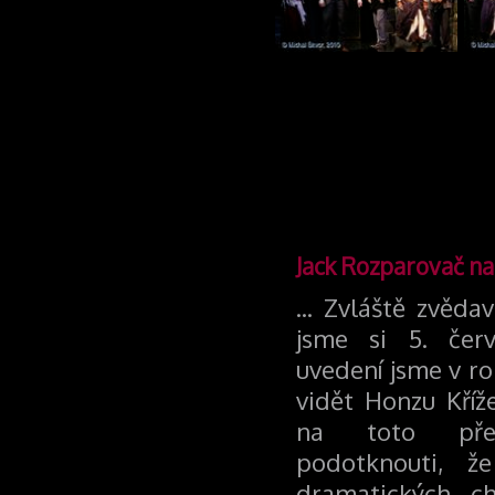
Jack Rozparovač na
... Zvláště zvěda
jsme si 5. červ
uvedení jsme v r
vidět Honzu Kříž
na toto před
podotknouti, ž
dramatických ch