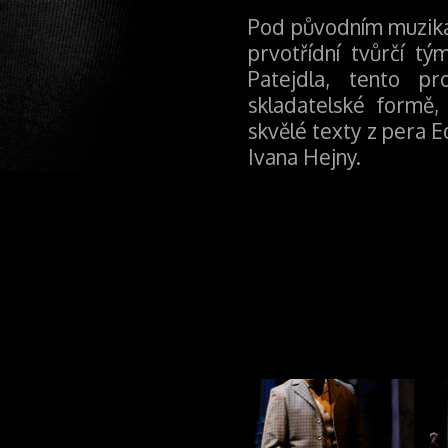
Pod původním muziká
prvotřídní tvůrčí t
Patejdla, tento pr
skladatelské formě, 
skvělé texty z pera 
Ivana Hejny.