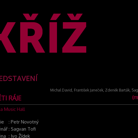
EDSTAVENÍ
Michal David, František Janeček, Zdeněk Barták, Sag
TI RÁJE
(m
a Music Hall
ie
:
Petr Novotný
énář
:
Sagvan Tofi
éna
:
Ivo Žídek