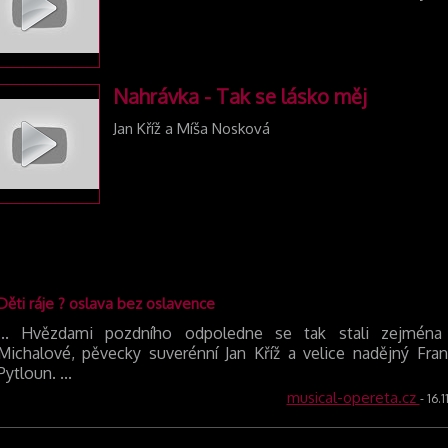
Nahrávka - Tak se lásko měj
Jan Kříž a Míša Nosková
Děti ráje ? oslava bez oslavence
... Hvězdami pozdního odpoledne se tak stali zejména
Michalové, pěvecky suverénní Jan Kříž a velice nadějný Fran
Pytloun. ...
musical-opereta.cz
- 16.