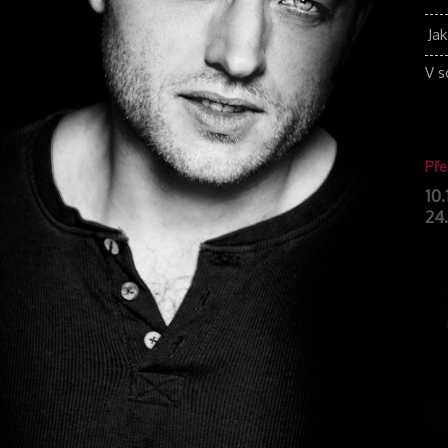
Ja
V s
Pře
10.
24.