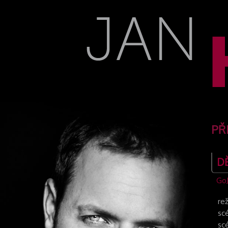
PŘ
DĚ
GoJ
rež
sc
sc