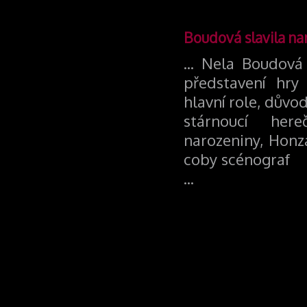
Boudová slavila na
... Nela Boudová 
představení hry
hlavní role, důvod
stárnoucí hereč
narozeniny, Hon
coby scénograf
...