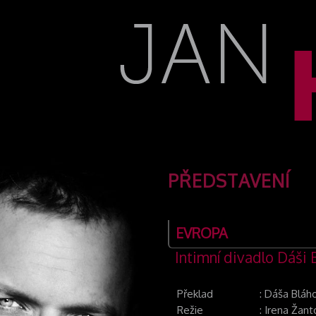
PŘEDSTAVENÍ
EVROPA
Intimní divadlo Dáši
Překlad
:
Dáša Bláh
Režie
:
Irena Žant