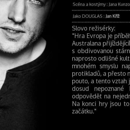
Scéna a kostýmy
:
Jana Kunz
Jako DOUGLAS
:
Jan Kříž
Slovo režisérky:
"Hra Evropa je příbě
Australana přijíždějí
s obdivovanou stárn
naprosto odlišné kult
mnohém smyslu napr
protikladů, a přesto 
pouto, a tento vztah
dosud nepoznané 
odpovědět na nejedn
Na konci hry jsou to 
začátku."